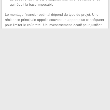
qui réduit la base imposable
Le montage financier optimal dépend du type de projet. Une
résidence principale appelle souvent un apport plus conséquent
pour limiter le coût total. Un investissement locatif peut justifier
un emprunt plus élevé si la fiscalité et les loyers couvrent les
charges.
Chaque projet immobilier repose sur l’articulation entre fiscalité,
financement et état réel du bien. La réforme LMNP, le passage
au dispositif Jeanbrun et le poids croissant du DPE dans la
valorisation des logements redessinent les stratégies d’achat,
de vente et d’investissement. Vérifier ces trois paramètres avant
toute signature reste la précaution la plus rentable.
←
Comment réussir à rédiger une lettre de motivation
percutante pour un CAP Vente
Comment calculer facilement le taux du carré mauve au